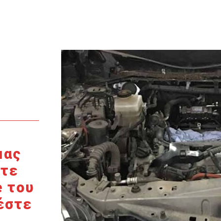
μας
στε
e του
έστε